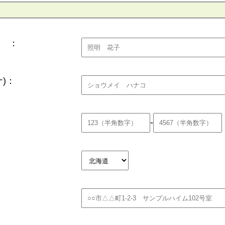
 ：
)：
-