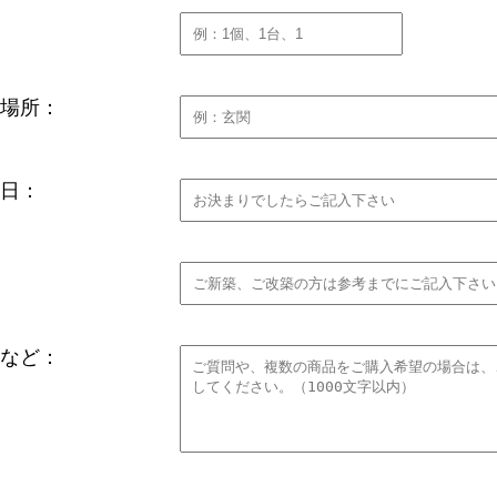
場所：
日：
など：