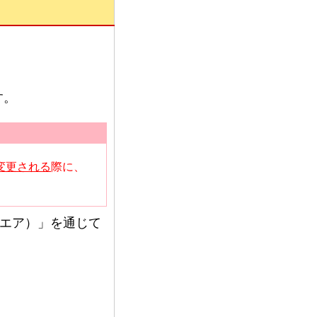
す。
変更される
際に、
。
クエア）」を通じて