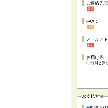
ご連絡先電
必須
FAX：
任意
メールアド
必須
お届け先
(ご住所と異
お支払方法