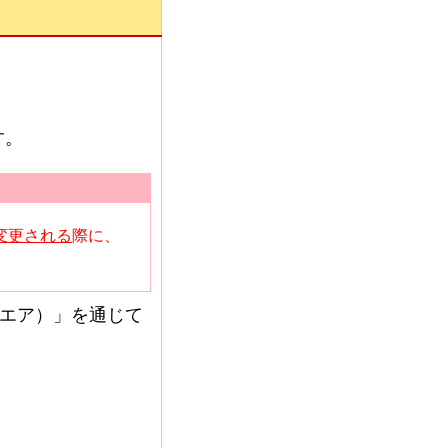
す。
変更される
際に、
。
クエア）」を通じて