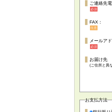
ご連絡先電
必須
FAX：
任意
メールアド
必須
お届け先
(ご住所と異
お支払方法