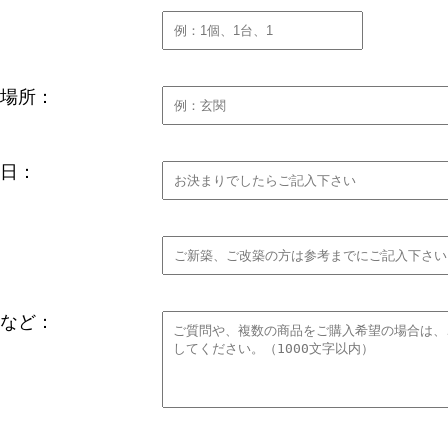
場所：
日：
など：