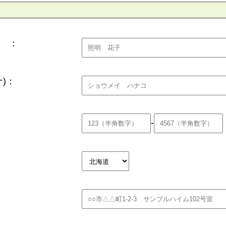
 ：
)：
-