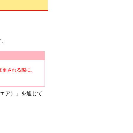
す。
変更される
際に、
。
クエア）」を通じて