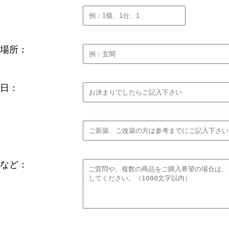
場所：
日：
など：