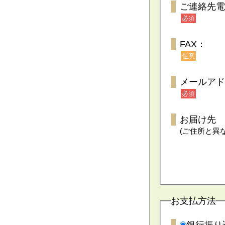
ご連絡先電
必須
FAX：
任意
メールアド
必須
お届け先
(ご住所と異
お支払方法