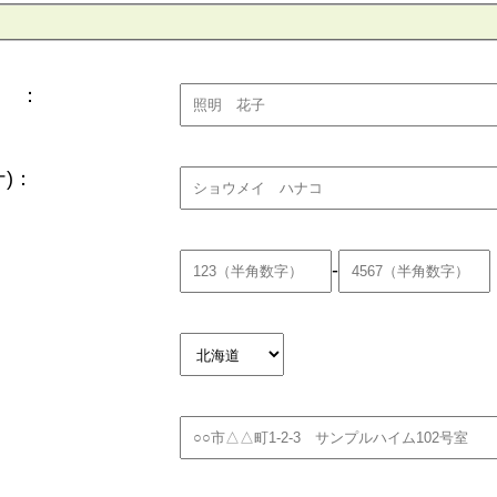
 ：
)：
-