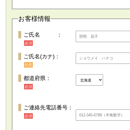
お客様情報
ご氏名 ：
必須
ご氏名(カナ)：
任意
都道府県：
必須
ご連絡先電話番号：
必須