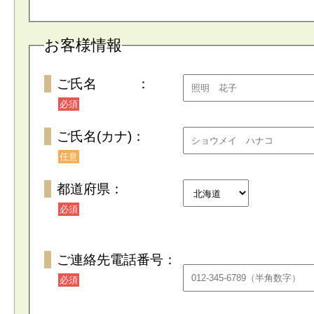
お客様情報
ご氏名 ：
必須
ご氏名(カナ)：
任意
都道府県：
必須
ご連絡先電話番号：
必須