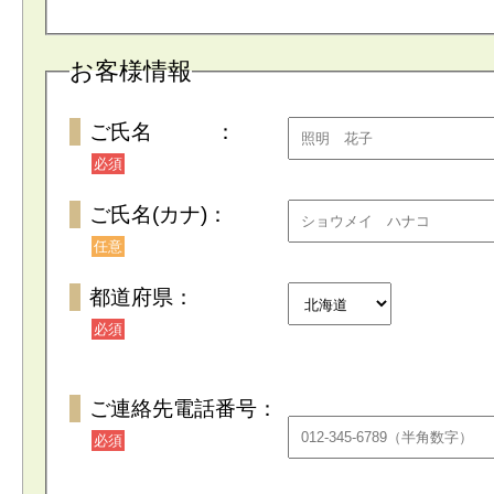
お客様情報
ご氏名 ：
必須
ご氏名(カナ)：
任意
都道府県：
必須
ご連絡先電話番号：
必須