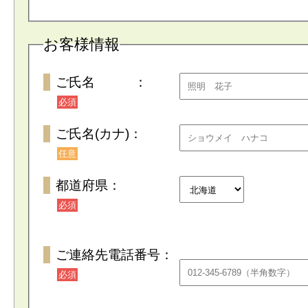
お客様情報
ご氏名 ：
必須
ご氏名(カナ)：
任意
都道府県：
必須
ご連絡先電話番号：
必須