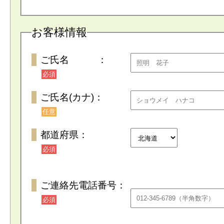
お客様情報
ご氏名 ：
必須
ご氏名(カナ)：
任意
都道府県：
必須
ご連絡先電話番号：
必須