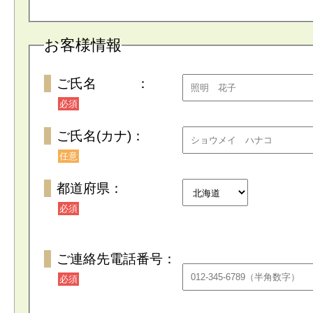
お客様情報
ご氏名 ：
必須
ご氏名(カナ)：
任意
都道府県：
必須
ご連絡先電話番号：
必須