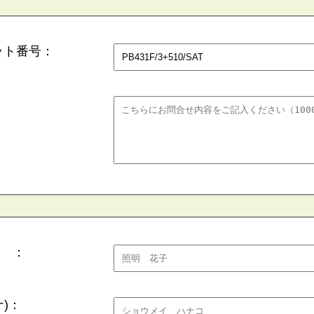
ット番号：
 ：
)：