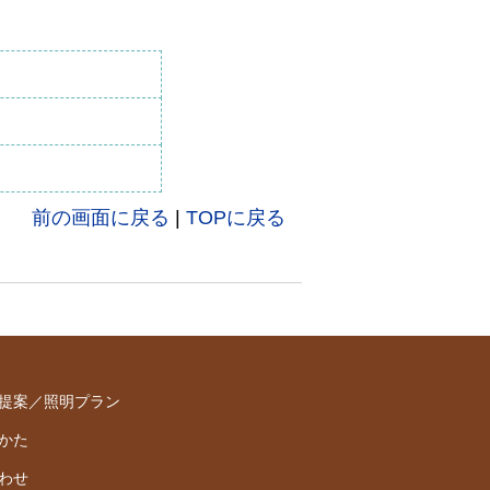
前の画面に戻る
|
TOPに戻る
提案／照明プラン
かた
わせ