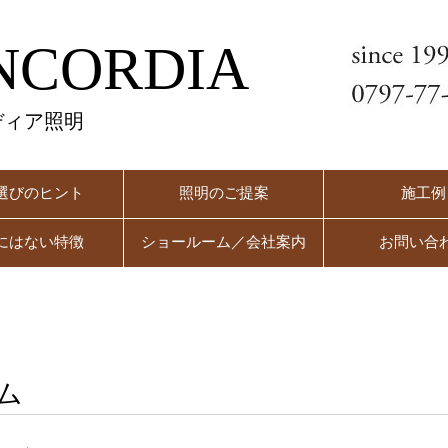
NCORDIA
ディア照明
選びのヒント
照明のご提案
施工例
にはない特徴
ショールーム／会社案内
お問い合
ム