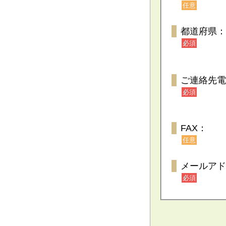
任意
都道府県：
必須
ご連絡先電
必須
FAX：
任意
メールアド
必須