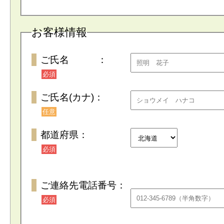
お客様情報
ご氏名 ：
必須
ご氏名(カナ)：
任意
都道府県：
必須
ご連絡先電話番号：
必須