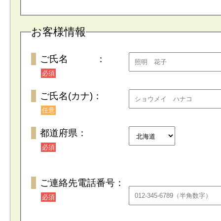
お客様情報
ご氏名 ：
必須
ご氏名(カナ)：
任意
都道府県：
必須
ご連絡先電話番号：
必須