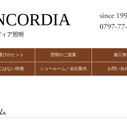
NCORDIA
ディア照明
選びのヒント
照明のご提案
施工例
にはない特徴
ショールーム／会社案内
お問い合
ム