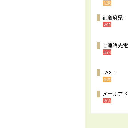
任意
都道府県：
必須
ご連絡先電
必須
FAX：
任意
メールアド
必須