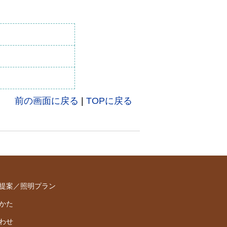
前の画面に戻る
|
TOPに戻る
提案／照明プラン
かた
わせ