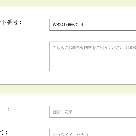
ット番号：
 ：
)：