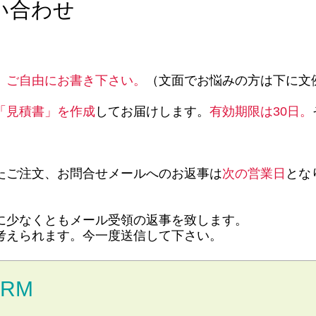
い合わせ
。ご自由にお書き下さい。
（文面でお悩みの方は下に文
「見積書」を作成
してお届けします。
有効期限は30日。
。
たご注文、お問合せメールへのお返事は
次の営業日
とな
に少なくともメール受領の返事を致します。
考えられます。今一度送信して下さい。
ORM