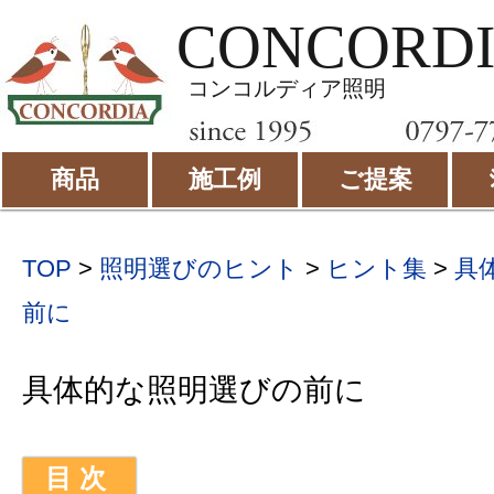
CONCORD
コンコルディア照明
商品
施工例
ご提案
TOP
>
照明選びのヒント
>
ヒント集
>
具
前に
具体的な照明選びの前に