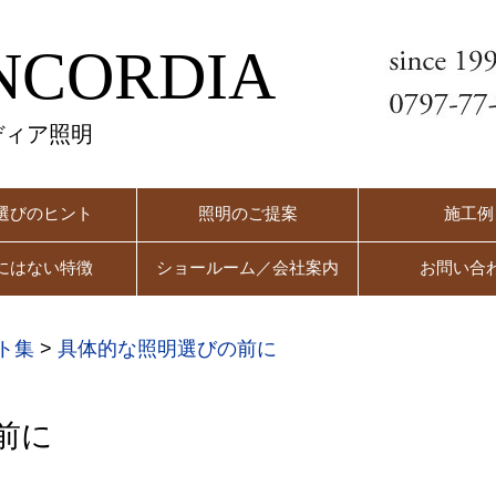
NCORDIA
ディア照明
選びのヒント
照明のご提案
施工例
にはない特徴
ショールーム／会社案内
お問い合
ト集
>
具体的な照明選びの前に
前に