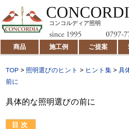
CONCORD
コンコルディア照明
商品
施工例
ご提案
TOP
>
照明選びのヒント
>
ヒント集
>
具
前に
具体的な照明選びの前に