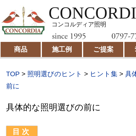
CONCORD
コンコルディア照明
商品
施工例
ご提案
TOP
>
照明選びのヒント
>
ヒント集
>
具
前に
具体的な照明選びの前に