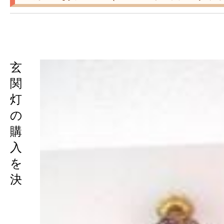
玄
関
灯
の
購
入
を
決