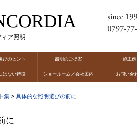
NCORDIA
ディア照明
選びのヒント
照明のご提案
施工例
にはない特徴
ショールーム／会社案内
お問い合
ト集
>
具体的な照明選びの前に
前に