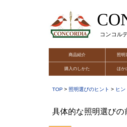
CO
コンコル
商品紹介
照明
購入のしかた
ほか
TOP
>
照明選びのヒント
>
ヒン
具体的な照明選びの