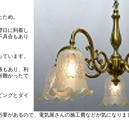
。
たため。
望日に到着し
不具合もあり
っています。
係もあり、利
有難かったで
ビングとダイ
必要があるので、電気屋さんの施工費などが気になりま