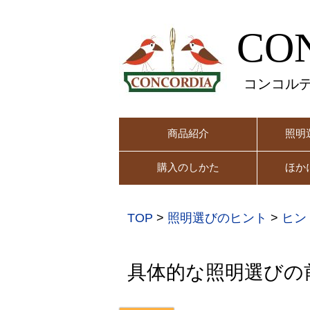
CO
コンコル
商品紹介
照明
購入のしかた
ほか
TOP
>
照明選びのヒント
>
ヒン
具体的な照明選びの