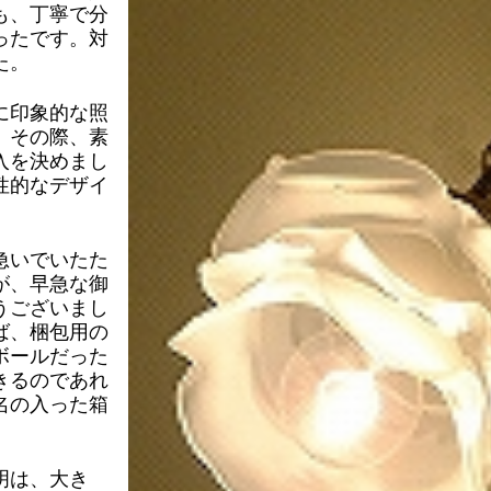
も、丁寧で分
ったです。対
た。
に印象的な照
。その際、素
入を決めまし
性的なデザイ
。
急いでいたた
が、早急な御
うございまし
ば、梱包用の
ボールだった
きるのであれ
名の入った箱
明は、大き