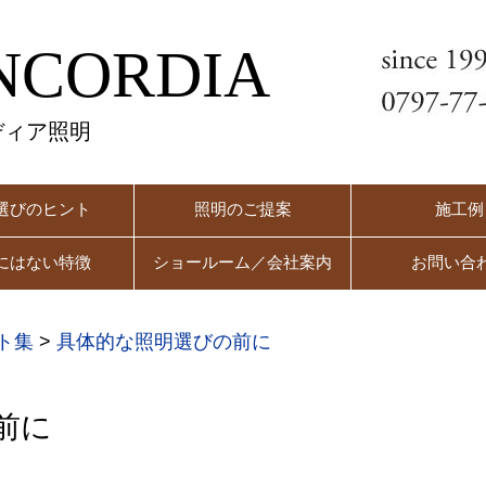
NCORDIA
ディア照明
選びのヒント
照明のご提案
施工例
にはない特徴
ショールーム／会社案内
お問い合
ト集
>
具体的な照明選びの前に
前に