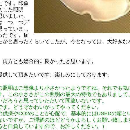
たです。印象
入した照明
思いました。
は一つ一つデ
思っていまし
ったです。届
たかと思ったくらいでしたが、今となっては、大好きな
、両方とも総合的に良かったと思います。
提供して頂きたいです。楽しみにしております。
の照明はご想像より小さかったようですね。それでも気
す。この小ささがこの照明の最大の特徴でもありまして
いだろうと思っていただいて間違いないです。
です。どうぞかわいがってやってください。
伐採やCO2のことが心配で、基本的にはUSEDの箱と
ないですが、ご理解のほどどうかよろしくお願い致しま
ると自負していますので、お許しください。）