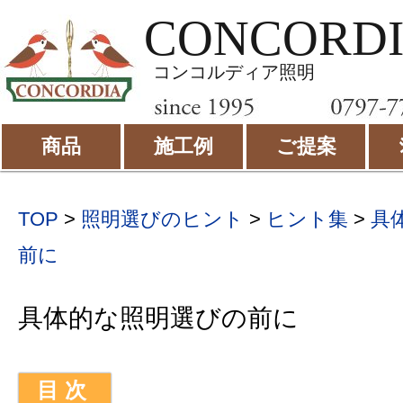
CONCORD
コンコルディア照明
商品
施工例
ご提案
TOP
>
照明選びのヒント
>
ヒント集
>
具
前に
具体的な照明選びの前に