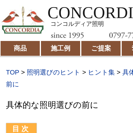
CONCORD
コンコルディア照明
商品
施工例
ご提案
TOP
>
照明選びのヒント
>
ヒント集
>
具
前に
具体的な照明選びの前に