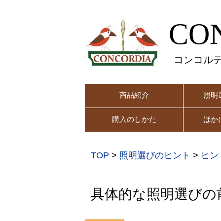
CO
コンコル
商品紹介
照明
購入のしかた
ほか
TOP
>
照明選びのヒント
>
ヒン
具体的な照明選びの