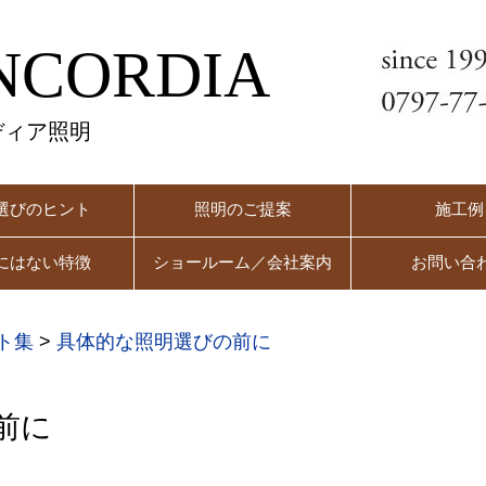
NCORDIA
ディア照明
選びのヒント
照明のご提案
施工例
にはない特徴
ショールーム／会社案内
お問い合
ト集
>
具体的な照明選びの前に
前に