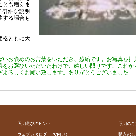
ことも増えま
の詳細な説明
注する場合も
価格ともに大
ぱいお褒めのお言葉をいただき、恐縮です。お写真を拝
具をお選びいただいたわけで、嬉しい限りです。これか
ぞよろしくお願い致します。ありがとうございました。
照明選びのヒント
照明のご
ウェブカタログ（PC向け）
購入のし