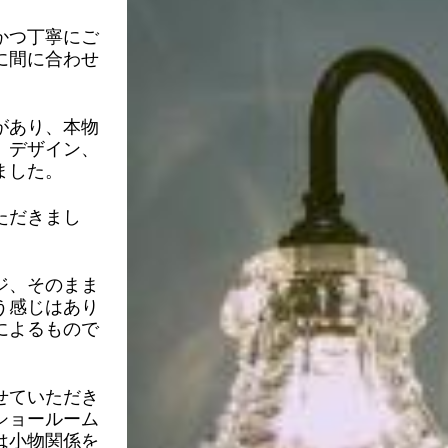
かつ丁寧にご
に間に合わせ
。
があり、本物
、デザイン、
ました。
ただきまし
ジ、そのまま
う感じはあり
によるもので
せていただき
ショールーム
は小物関係を