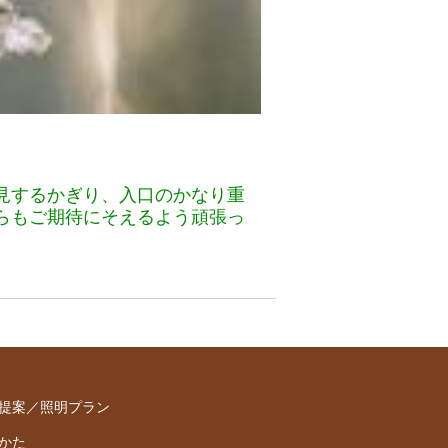
見するかぎり、入口のかなり重
らもご期待にそえるよう頑張っ
提案／照明プラン
かた