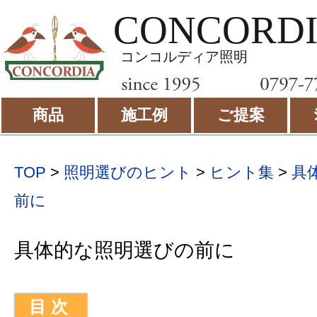
CONCORD
コンコルディア照明
商品
施工例
ご提案
TOP
>
照明選びのヒント
>
ヒント集
>
具
前に
具体的な照明選びの前に