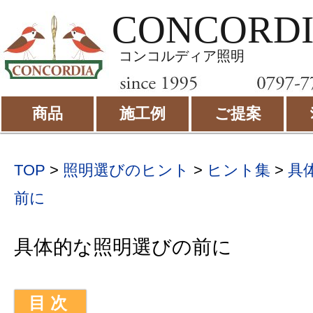
CONCORD
コンコルディア照明
商品
施工例
ご提案
TOP
>
照明選びのヒント
>
ヒント集
>
具
前に
具体的な照明選びの前に