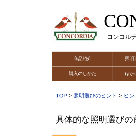
CO
コンコル
商品紹介
照明
購入のしかた
ほか
TOP
>
照明選びのヒント
>
ヒン
具体的な照明選びの