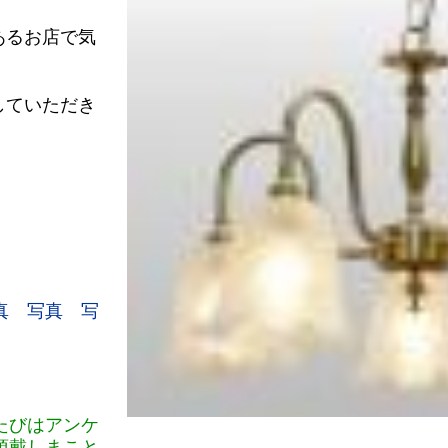
あるお店で気
。
していただき
真
写真
写
たびはアンケ
頂戴しまこと