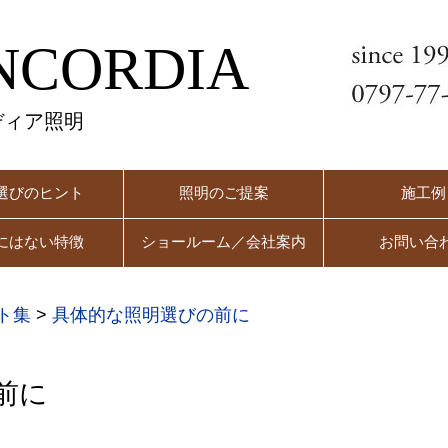
NCORDIA
ディア照明
選びのヒント
照明のご提案
施工例
にはない特徴
ショールーム／会社案内
お問い合
ト集
>
具体的な照明選びの前に
前に