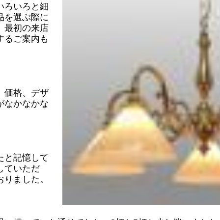
いろいろと細
品を選ぶ際に
、最初の来店
するご案内も
。
、価格、デザ
がなかなかな
たと記憶して
していただ
おりました。