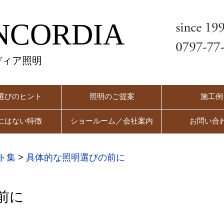
NCORDIA
ディア照明
選びのヒント
照明のご提案
施工例
にはない特徴
ショールーム／会社案内
お問い合
ト集
>
具体的な照明選びの前に
前に