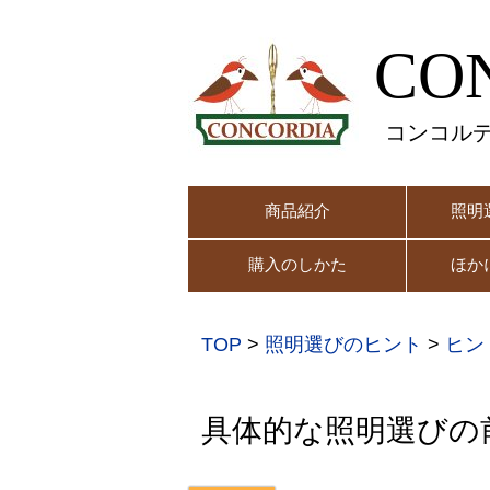
CO
コンコル
商品紹介
照明
購入のしかた
ほか
TOP
>
照明選びのヒント
>
ヒン
具体的な照明選びの