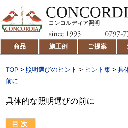
CONCORD
コンコルディア照明
商品
施工例
ご提案
TOP
>
照明選びのヒント
>
ヒント集
>
具
前に
具体的な照明選びの前に