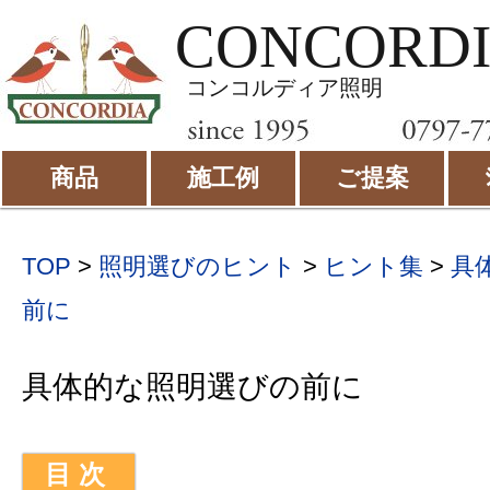
CONCORD
コンコルディア照明
商品
施工例
ご提案
TOP
>
照明選びのヒント
>
ヒント集
>
具
前に
具体的な照明選びの前に