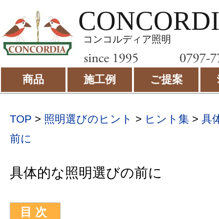
CONCORD
コンコルディア照明
商品
施工例
ご提案
TOP
>
照明選びのヒント
>
ヒント集
>
具
前に
具体的な照明選びの前に