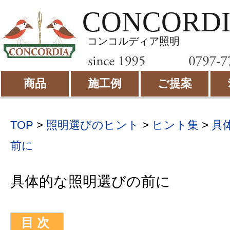
CONCORD
コンコルディア照明
商品
施工例
ご提案
TOP
>
照明選びのヒント
>
ヒント集
>
具
前に
具体的な照明選びの前に