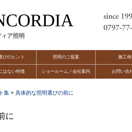
NCORDIA
ディア照明
選びのヒント
照明のご提案
施工例
にはない特徴
ショールーム／会社案内
お問い合
ト集
>
具体的な照明選びの前に
前に