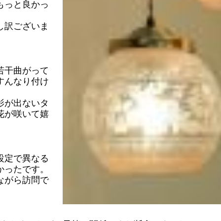
もっと良かっ
し訳ございま
若干曲がって
すんなり付け
影が出ないタ
花が咲いて嬉
設定で異なる
かったです。
ながら訪問で