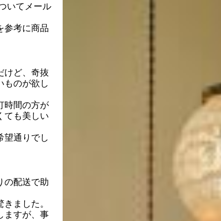
ついてメール
を参考に商品
だけど、奇抜
いものが欲し
灯時間の方が
くても美しい
希望通りでし
りの配送で助
驚きました。
しますが、事