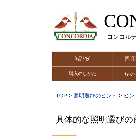
CO
コンコル
商品紹介
照明
購入のしかた
ほか
TOP
>
照明選びのヒント
>
ヒン
具体的な照明選びの