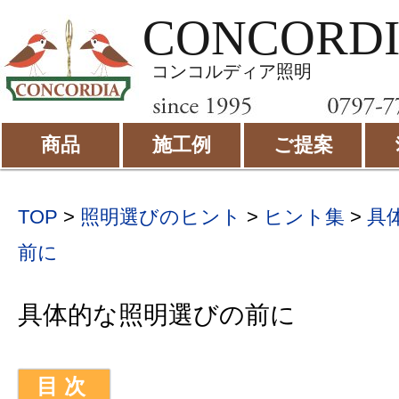
CONCORD
コンコルディア照明
商品
施工例
ご提案
TOP
>
照明選びのヒント
>
ヒント集
>
具
前に
具体的な照明選びの前に