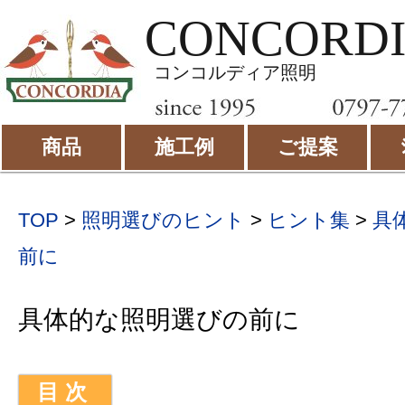
CONCORD
コンコルディア照明
商品
施工例
ご提案
TOP
>
照明選びのヒント
>
ヒント集
>
具
前に
具体的な照明選びの前に