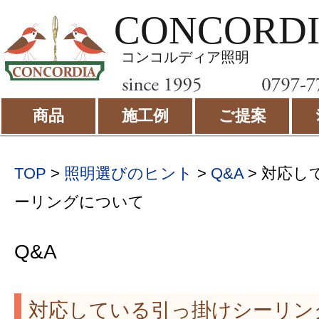
CONCORD
コンコルディア照明
商品
施工例
ご提案
TOP
>
照明選びのヒント
>
Q&A
> 対応し
ーリングについて
Q&A
対応している引っ掛けシーリン