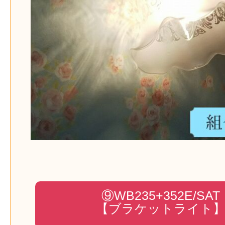
⑨WB235+352E/SAT
【ブラケットライト