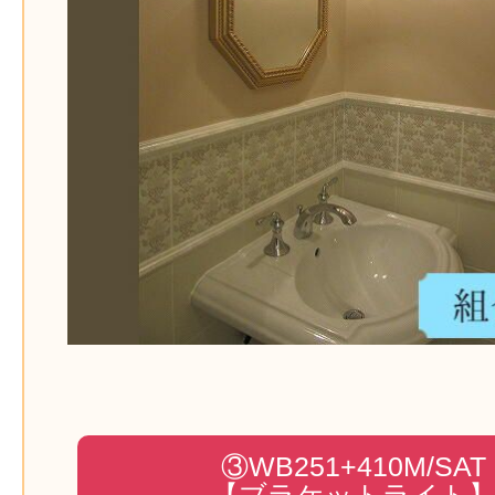
③WB251+410M/SAT