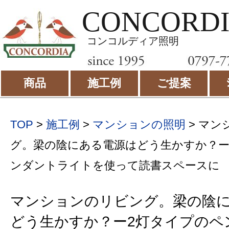
CONCORD
コンコルディア照明
商品
施工例
ご提案
TOP
>
施工例
>
マンションの照明
>
マン
グ。梁の陰にある電源はどう生かすか？ー
ンダントライトを使って読書スペースに 
マンションのリビング。梁の陰
どう生かすか？ー2灯タイプのペ