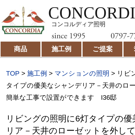
CONCORD
コンコルディア照明
商品
施工例
ご提案
TOP
>
施工例
>
マンションの照明
>
リビ
タイプの優美なシャンデリア－天井のロ
簡単な工事で設置ができます I36邸
リビングの照明に6灯タイプの優
リア－天井のローゼットを外し