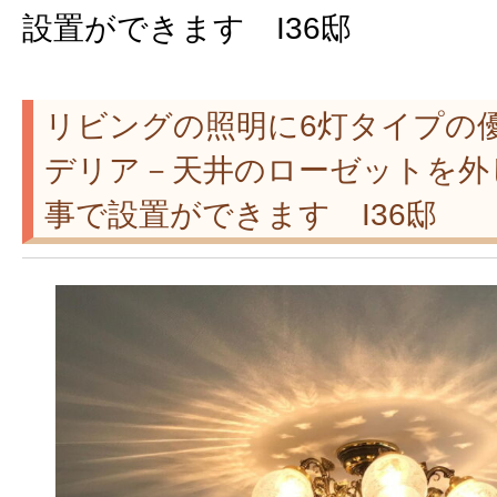
設置ができます I36邸
リビングの照明に6灯タイプの
デリア－天井のローゼットを外
事で設置ができます I36邸