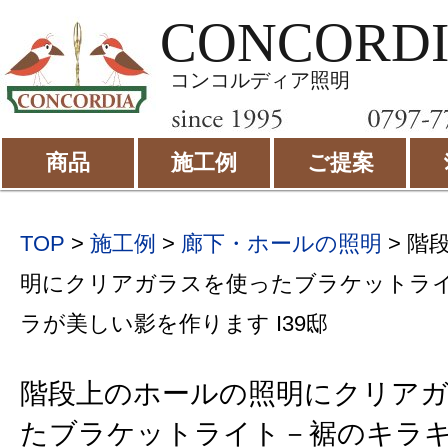
CONCORD
コンコルディア照明
商品
施工例
ご提案
TOP
>
施工例
>
廊下・ホールの照明
>
階
明にクリアガラスを使ったブラケットラ
ラが美しい影を作ります I39邸
階段上のホールの照明にクリア
たブラケットライト－裾のキラ