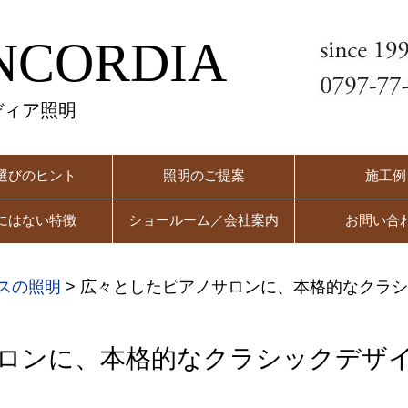
NCORDIA
ディア照明
選びのヒント
照明のご提案
施工例
にはない特徴
ショールーム／会社案内
お問い合
スの照明
>
広々としたピアノサロンに、本格的なクラシ
ロンに、本格的なクラシックデザイ