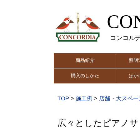
CO
コンコル
商品紹介
照明
購入のしかた
ほか
TOP
>
施工例
>
店舗・大スペー
広々としたピアノサ