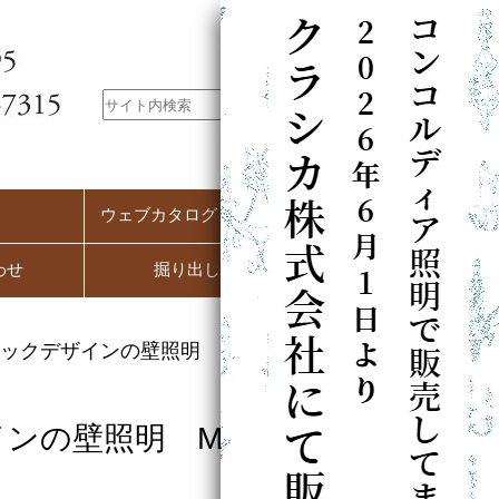
ウェブカタログ（PC用）
わせ
掘り出し市
ックデザインの壁照明 M52邸
ンの壁照明 M52邸