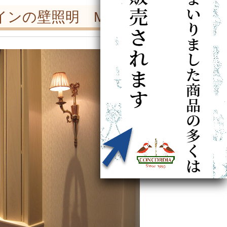
ンの壁照明 M52邸