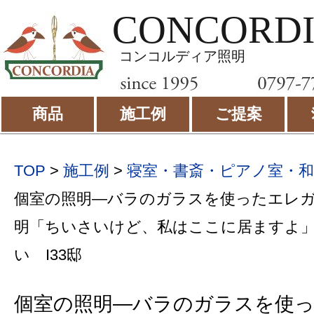
CONCORD
コンコルディア照明
商品
施工例
ご提案
TOP
>
施工例
>
寝室・書斎・ピアノ室・
個室の照明―バラのガラスを使ったエレ
明「ちいさいけど、私はここに居ますよ
い I33邸
個室の照明―バラのガラスを使