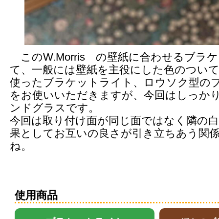
このW.Morris の壁紙に合わせるブラ
て、一般には壁紙を主役にした色のつい
使ったブラケットライト、ロウソク型の
をお使いいただきますが、今回はしっか
ンドグラスです。
今回は取り付け面が同じ面ではなく隣の
果としてお互いの良さが引き立ちあう関
ね。
使用商品