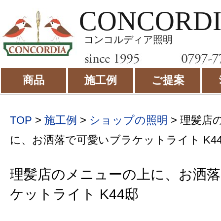
CONCORD
コンコルディア照明
商品
施工例
ご提案
TOP
>
施工例
>
ショップの照明
>
理髪店
に、お洒落で可愛いブラケットライト K4
理髪店のメニューの上に、お洒落
ケットライト K44邸