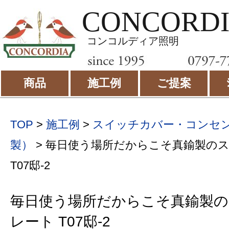
CONCORD
コンコルディア照明
商品
施工例
ご提案
TOP
>
施工例
>
スイッチカバー・コンセ
製）
>
毎日使う場所だからこそ真鍮製の
T07邸-2
毎日使う場所だからこそ真鍮製
レート T07邸-2