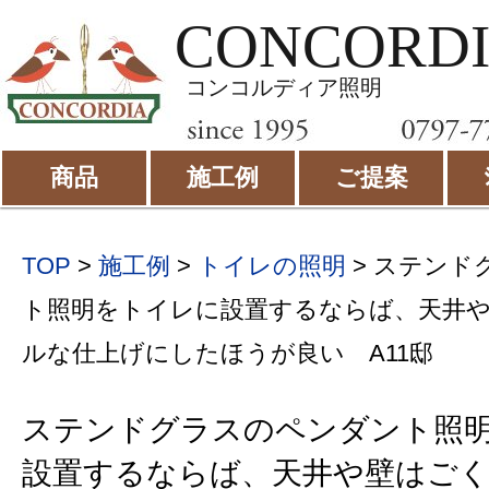
CONCORD
コンコルディア照明
商品
施工例
ご提案
TOP
>
施工例
>
トイレの照明
>
ステンド
ト照明をトイレに設置するならば、天井
ルな仕上げにしたほうが良い A11邸
ステンドグラスのペンダント照
設置するならば、天井や壁はご