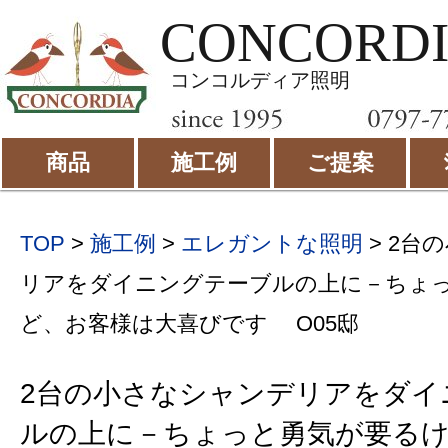
CONCORD
コンコルディア照明
商品
施工例
ご提案
TOP
>
施工例
>
エレガントな照明
>
2台
リアをダイニングテーブルの上に－ちょ
ど、お客様は大喜びです O05邸
2台の小さなシャンデリアをダイ
ルの上に－ちょっと勇気が要る