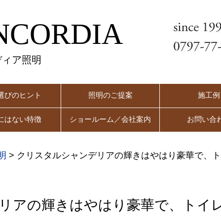
NCORDIA
ディア照明
選びのヒント
照明のご提案
施工例
にはない特徴
ショールーム／会社案内
お問い合
明
>
クリスタルシャンデリアの輝きはやはり豪華で、
リアの輝きはやはり豪華で、トイ