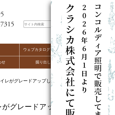
ウェブカタログ（PC用）
わせ
掘り出し市
トイレがグレードアップします
レがグレードアップし