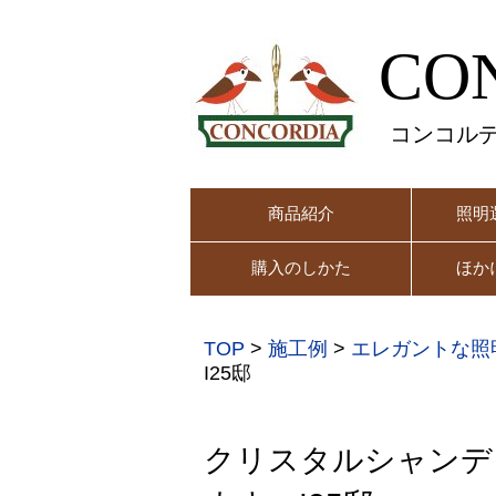
CO
コンコル
商品紹介
照明
購入のしかた
ほか
TOP
>
施工例
>
エレガントな照
I25邸
クリスタルシャンデ