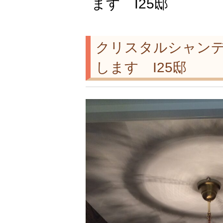
ます I25邸
クリスタルシャン
します I25邸