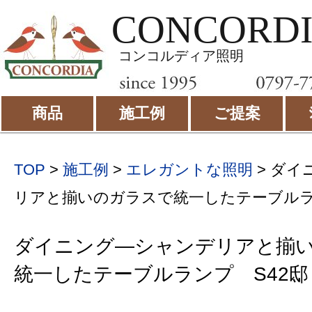
CONCORD
コンコルディア照明
商品
施工例
ご提案
TOP
>
施工例
>
エレガントな照明
>
ダイ
リアと揃いのガラスで統一したテーブルラ
ダイニング―シャンデリアと揃
統一したテーブルランプ S42邸