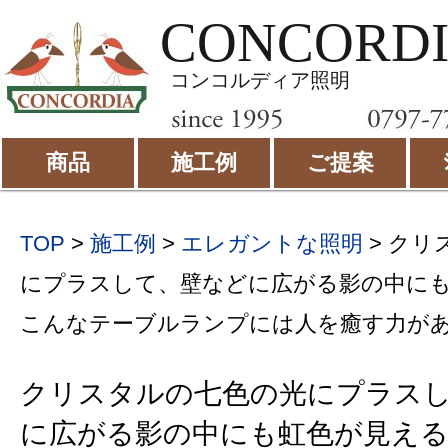
CONCORD
コンコルディア照明
商品
施工例
ご提案
TOP
>
施工例
>
エレガントな照明
>
クリ
にプラスして、壁などに広がる影の中に
こんなテーブルランプには人を癒す力があ
クリスタルの七色の光にプラス
に広がる影の中にも虹色が見え