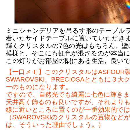
ミニシャンデリアを吊るす形のテーブル
着いたサイドテーブルに置いていただき
輝くクリスタルの7色の光はもちろん、壁
模様と、そこにも虹色が混ざるのが本当に
この灯りがお部屋の隅にある生活。良い
【一口メモ】このクリスタルはASFOUR
SWAROVSKI、PRECIOSAとともに３
ーのものになります。
ですので、自然光でも綺麗に七色に輝き
天井高く飾るのも良いですが、それより
線に近いところに置くのが一番効果的で
（SWAROVSKIのクリスタルの置物など
は、そういった理由でしょう。）