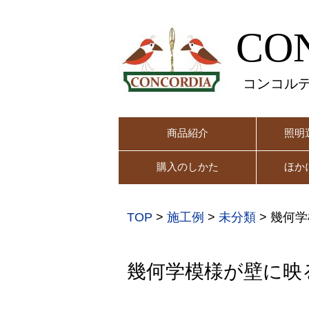
CO
コンコル
商品紹介
照明
購入のしかた
ほか
TOP
>
施工例
>
未分類
>
幾何学
幾何学模様が壁に映