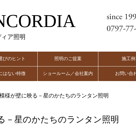
NCORDIA
ディア照明
選びのヒント
照明のご提案
施工例
にはない特徴
ショールーム／会社案内
お問い合
模様が壁に映る－星のかたちのランタン照明
る－星のかたちのランタン照明