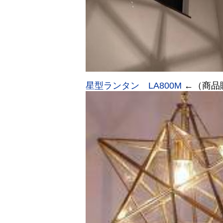
星型ランタン LA800M
←（商品