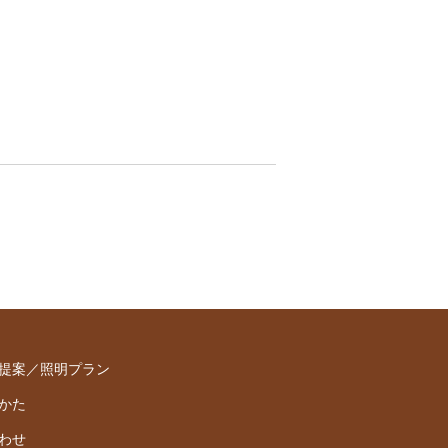
提案／照明プラン
かた
わせ