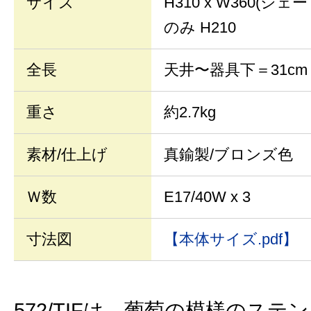
サイズ
H310 x W360(
のみ H210
全長
天井〜器具下＝31cm
重さ
約2.7kg
素材/仕上げ
真鍮製/ブロンズ色
Ｗ数
E17/40W x 3
寸法図
【本体サイズ.pdf】
572/TIFは、葡萄の模様のステ